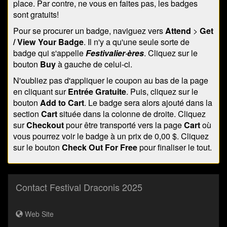
place. Par contre, ne vous en faites pas, les badges
sont gratuits!
Pour se procurer un badge, naviguez vers
Attend
>
Get
/ View Your Badge
. Il n'y a qu'une seule sorte de
badge qui s'appelle
Festivalier·ères
. Cliquez sur le
bouton
Buy
à gauche de celui-ci.
N'oubliez pas d'appliquer le coupon au bas de la page
en cliquant sur
Entrée Gratuite
. Puis, cliquez sur le
bouton
Add to Cart
. Le badge sera alors ajouté dans la
section
Cart
située dans la colonne de droite. Cliquez
sur
Checkout
pour être transporté vers la page
Cart
où
vous pourrez voir le badge à un prix de 0,00 $. Cliquez
sur le bouton
Check Out For Free
pour finaliser le tout.
Contact Festival Draconis 2025
Web Site