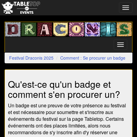
Toggl
navig
Festival
Draconis
2025
Toggle
navigati
Festival Draconis 2025
Comment : Se procurer un badge
Qu'est-ce qu'un badge et
comment s'en procurer un?
Un badge est une preuve de votre présence au festival
et est nécessaire pour soumettre et s'inscrire aux
événements du festival sur la page Tabletop. Certains
événements ont des places limitées, alors nous
recommandons de s'y inscrire afin d'y réserver une