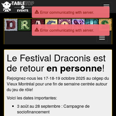
Toggl
navig
Error communicating with server.
Festival
Draconis
Error communicating with server.
2025
Toggle
navigati
Festival
Le Festival Draconis est
Draconis
de retour
en personne
!
2025
Rejoignez-nous les 17-18-19 octobre 2025 au cégep du
Vieux Montréal pour une fin de semaine centrée autour
du jeu de rôle!
Voici les dates importantes:
3 août au 28 septembre : Campagne de
sociofinancement